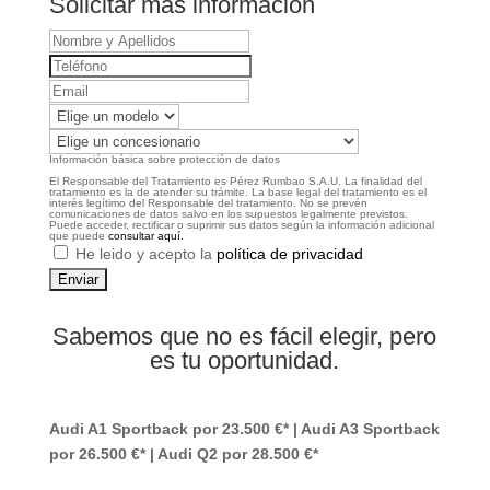
Solicitar más información
Nombre
y
Teléfono
Apellidos
Email
Modelo
de
Concesionario
Información básica sobre protección de datos
interés
El Responsable del Tratamiento es Pérez Rumbao S.A.U. La finalidad del
tratamiento es la de atender su trámite. La base legal del tratamiento es el
interés legítimo del Responsable del tratamiento. No se prevén
comunicaciones de datos salvo en los supuestos legalmente previstos.
Puede acceder, rectificar o suprimir sus datos según la información adicional
que puede
consultar aquí.
Politica
He leido y acepto la
política de privacidad
de
privacidad
Sabemos que no es fácil elegir, pero
es tu oportunidad.
Audi A1 Sportback por 23.500 €* | Audi A3 Sportback
por 26.500 €* | Audi Q2 por 28.500 €*